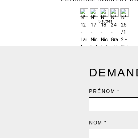
+5 autres
DEMAND
PAR
ADRESSE
PRÉNOM
*
TÉLÉPHONE
NOM
*