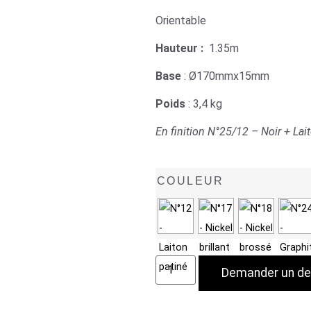
Orientable
Hauteur :
1.35m
Base
: Ø170mmx15mm
Poids
: 3,4 kg
En finition N°25/12 – Noir + Lait
COULEUR
Demander un de