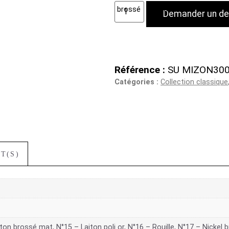
Demander un de
Référence :
SU MIZON30
Catégories :
Collection classique
T(S)
ton brossé mat, N°15 – Laiton poli or, N°16 – Rouille, N°17 – Nickel b