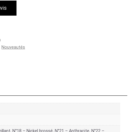
vis
0
,
Nouveautés
rillant, N°18 – Nickel brossé, N°21 – Anthracite, N°22 –