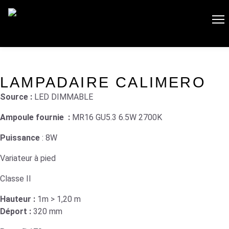
accueil
»
luminaires
»
collection cottage
»
Lampadaire
CALIMERO
LAMPADAIRE CALIMERO
Source :
LED DIMMABLE
Ampoule fournie :
MR16 GU5.3 6.5W 2700K
Puissance
: 8W
Variateur à pied
Classe II
Hauteur :
1m > 1,20 m
Déport :
320 mm