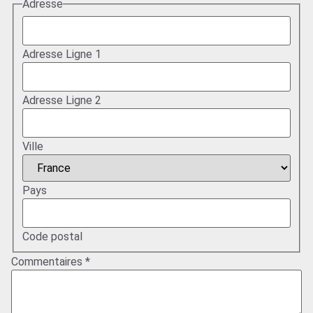
Adresse
Adresse Ligne 1
Adresse Ligne 2
Ville
Pays
Code postal
sélectionné
Commentaires
*
Mise par