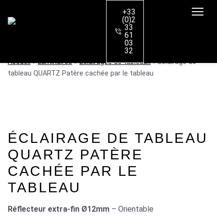
+33
(0)2
33
61
03
32
Accueil
»
Luminaires
»
Éclairages de tableaux
»
Éclairage de
tableau QUARTZ Patère cachée par le tableau
ÉCLAIRAGE DE TABLEAU
QUARTZ PATÈRE
CACHÉE PAR LE
TABLEAU
Réflecteur extra-fin Ø12mm
– Orientable